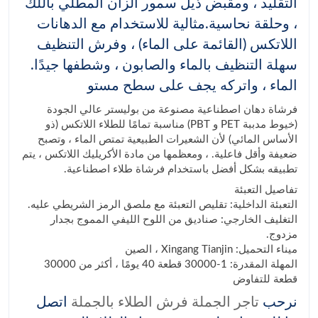
التقليد ، ومقبض ذيل سمور الزان المطلي باللك
، وحلقة نحاسية.مثالية للاستخدام مع الدهانات
اللاتكس (القائمة على الماء) ، وفرش التنظيف
سهلة التنظيف بالماء والصابون ، وشطفها جيدًا.
الماء ، واتركه يجف على سطح مستو
فرشاة دهان اصطناعية مصنوعة من بوليستر عالي الجودة
(خيوط مدببة PET و PBT) مناسبة تمامًا للطلاء اللاتكس (ذو
الأساس المائي) لأن الشعيرات الطبيعية تمتص الماء ، وتصبح
ضعيفة وأقل فاعلية. ، ومعظمها من مادة الأكريليك اللاتكس ، يتم
تطبيقه بشكل أفضل باستخدام فرشاة طلاء اصطناعية.
تفاصيل التعبئة
التعبئة الداخلية: تقليص التعبئة مع ملصق الرمز الشريطي عليه.
التغليف الخارجي: صناديق من اللوح الليفي المموج بجدار
مزدوج.
ميناء التحميل: Xingang Tianjin ، الصين
المهلة المقدرة: 1-30000 قطعة 40 يومًا ، أكثر من 30000
قطعة للتفاوض
نرحب
تاجر الجملة فرش الطلاء بالجملة
اتصل