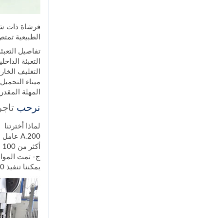
الطبيعية تمتص
تفاصيل التعبئة
التعبئة الداخ
التغليف الخار
ميناء التحميل: Xingang Tianjin ، ال
المهلة المقدرة: 1-30000 قطعة 40 يومًا ، أكثر من 30000 قط
نرحب
تاجر
لماذا أخترتنا
A.200 عامل اجتازوا التدريب المهني
أكثر من 100 مجموعة من معدات صنع واختبار فرشاة الطلاء شبه الأوتوماتيكية
ج- تمت الموافقة على مصنع الفر
يمكننا تنفيذ 20٪ فحص أخذ العينات أو 100٪ التفتيش الكامل وفقا لمتطلبات العميل.