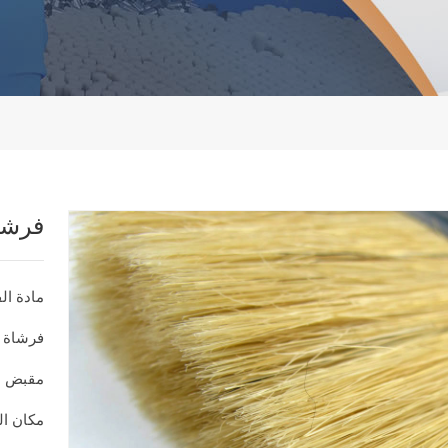
فرشا
مادة ال
فرشاة 
مقبض ا
مكان ال