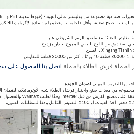
 الماء ، وتصبح ضعيفة وأقل فاعلية. ، ومعظمها من مادة الأكريليك اللات
لية: تقليص التعبئة مع ملصق الرمز الشريطي عليه.
جي: صناديق من اللوح الليفي المموج بجدار مزدوج.
صين
عة للتفاوض
 الجملة فرش الطلاء بالجملة
اتصل بنا للحصول على سعر
لضمان الجودة
لضمان الم
ش من قبل Intertek وفقًا لطلب Walmart والحصول على شهادة WCA و SQP