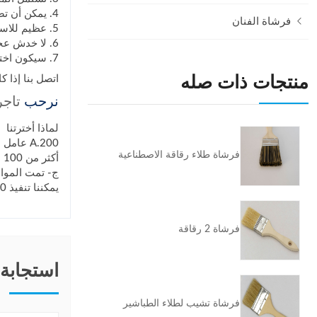
4. يمكن أن تصل الفرشاة إلى صواميل عميقة ومساحات ضيقة بسبب الطول المثالي للمقبض.
فرشاة الفنان
5. عظيم للاستخدام على المقاعد الجلدية الناعمة ، وغيرها من الأماكن الداخلية للسيارة.
6. لا خدش عجلات السيارة.
7. سيكون اختيارًا جيدًا إذا كنت بحاجة إلى إخراج الفتات من شقوق مقعدك أو تنظيف الغبار في فتحات التهوية.
منتجات ذات صله
اتصل بنا إذا 
نرحب
تاجر
لماذا أخترتنا
A.200 عامل اجتازوا التدريب المهني
فرشاة طلاء رقاقة الاصطناعية
أكثر من 100 مجموعة من معدات صنع واختبار فرشاة الطلاء شبه الأوتوماتيكية
ج- تمت الموافقة على مصنع الفر
يمكننا تنفيذ 20٪ فحص أخذ العينات أو 100٪ التفتيش الكامل وفقا لمتطلبات العميل.
فرشاة 2 رقاقة
استجابة
فرشاة تشيب لطلاء الطباشير