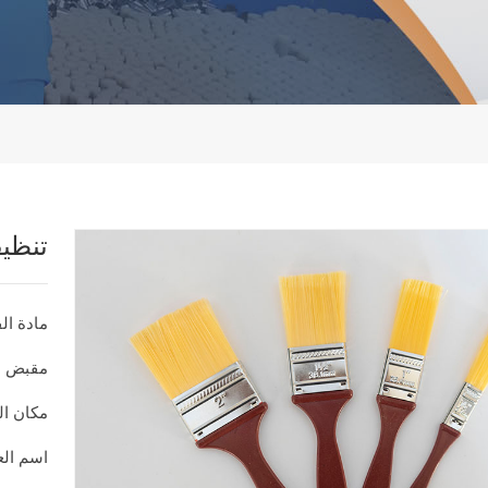
تنظي
مادة ال
مقبض ا
مكان ال
اسم العل