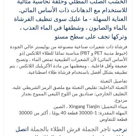
الخشب الصلب المطلي وحلقة نحاسية مثالية
للاستخدام مع الدهانات ذات الأساس المائي.
العناية السهلة - ما عليك سوى تنظيف الفرشاة
بالماء والصابون ، وشطفها في الماء العذب ،
وتركها تجف على سطح مستو
فرشاة ذات شعيرات صناعية مصنوعة من بوليستر عالي الجودة
(خيوط مدببة PET و PBT) مناسبة تمامًا للطلاء اللاتكس (ذو
الأساس المائي) لأن الشعيرات الطبيعية تمتص الماء ، وتصبح
ضعيفة وأقل فاعلية. ، ومعظمها من مادة الأكريليك اللاتكس ، يتم
تطبيقه بشكل أفضل باستخدام فرشاة طلاء اصطناعية.
تفاصيل التعبئة
التعبئة الداخلية: تقليص التعبئة مع ملصق الرمز الشريطي عليه.
التغليف الخارجي: صناديق من اللوح الليفي المموج بجدار
مزدوج.
ميناء التحميل: Xingang Tianjin ، الصين
المهلة المقدرة: 1-30000 قطعة 40 يومًا ، أكثر من 30000
قطعة للتفاوض
نرحب
تاجر الجملة فرش الطلاء بالجملة
اتصل