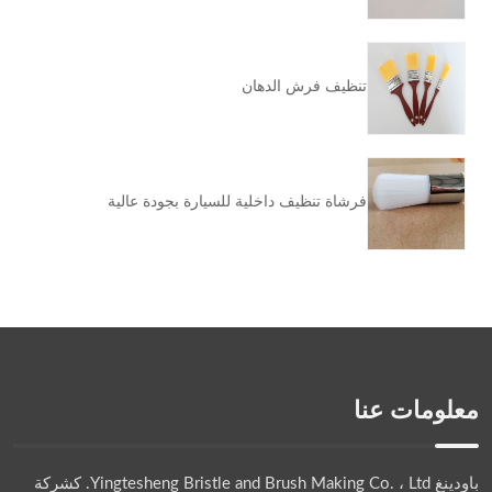
تنظيف فرش الدهان
فرشاة تنظيف داخلية للسيارة بجودة عالية
معلومات عنا
باودينغ Yingtesheng Bristle and Brush Making Co. ، Ltd.
كشركة