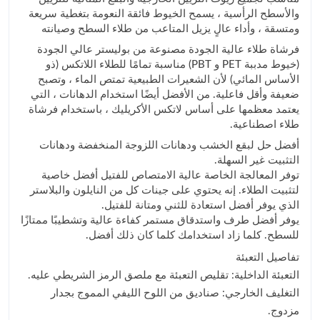
والأسطح الرأسية ، يسمح الخيوط فائقة النعومة بتغطية سريعة
ومتسقة ، وأداء عالٍ يزيل المتاعب من طلاء السطح وصيانته
فرشاة طلاء عالية الجودة مصنوعة من بوليستر عالي الجودة
(خيوط مدببة PET و PBT) مناسبة تمامًا للطلاء اللاتكس (ذو
الأساس المائي) لأن الشعيرات الطبيعية تمتص الماء ، وتصبح
ضعيفة وأقل فاعلية. من الأفضل أيضًا استخدام الدهانات ، التي
يعتمد معظمها على أساس لاتكس الأكريليك ، باستخدام فرشاة
طلاء اصطناعية.
أفضل حل لبقع الخشب ودهانات اللزوجة المنخفضة ودهانات
التثبيت غير السهلة.
توفر المعالجة الخاصة عالية الامتصاص للفتيل أفضل خاصية
لتثبيت الطلاء. إنه يحتوي على جينات كل من النايلون والبلاستر
الذي يوفر أفضل استعادة للثني ومتانة للفتيل.
يوفر أفضل طرف واستدقاق مستمر كفاءة عالية وتشطيبًا ممتازًا
للسطح. كلما زاد استخدامك كلما كان ذلك أفضل.
تفاصيل التعبئة
التعبئة الداخلية: تقليص التعبئة مع ملصق الرمز الشريطي عليه.
التغليف الخارجي: صناديق من اللوح الليفي المموج بجدار
مزدوج.