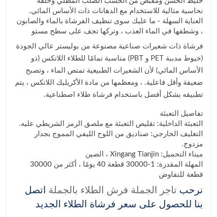
خليط الخشن ومقبض من الخشب الصلب المطلي وحلقة
نحاسية مثالية للاستخدام مع الدهانات ذات الأساس المائي.
العناية السهلة - ما عليك سوى تنظيف الفرشاة بالماء والصابون
، وشطفها في الماء العذب ، وتركها تجف على سطح مستو
فرشاة ذات شعيرات صناعية مصنوعة من بوليستر عالي الجودة
(خيوط مدببة PET و PBT) مناسبة تمامًا للطلاء اللاتكس (ذو
الأساس المائي) لأن الشعيرات الطبيعية تمتص الماء ، وتصبح
ضعيفة وأقل فاعلية. ، ومعظمها من مادة الأكريليك اللاتكس ، يتم
تطبيقه بشكل أفضل باستخدام فرشاة طلاء اصطناعية.
تفاصيل التعبئة
التعبئة الداخلية: تقليص التعبئة مع ملصق الرمز الشريطي عليه.
التغليف الخارجي: صناديق من اللوح الليفي المموج بجدار
مزدوج.
ميناء التحميل: Xingang Tianjin ، الصين
المهلة المقدرة: 1-30000 قطعة 40 يومًا ، أكثر من 30000
قطعة للتفاوض
نرحب
تاجر الجملة فرش الطلاء بالجملة
اتصل
بنا للحصول على سعر فرشاة الطلاء الجديد