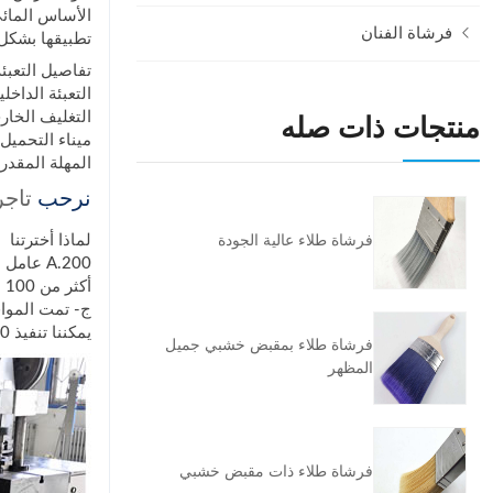
الأساس المائي
فرشاة الفنان
تطبيقها بشكل
تفاصيل التعبئة
التعبئة الداخ
التغليف الخار
منتجات ذات صله
ميناء التحميل: Xingang Tianjin ، ال
المهلة المقدرة: 1-30000 قطعة 40 يومًا ، أكثر من 30000 قط
نرحب
تاجر
لماذا أخترتنا
فرشاة طلاء عالية الجودة
A.200 عامل اجتازوا التدريب المهني
أكثر من 100 مجموعة من معدات صنع واختبار فرشاة الطلاء شبه الأوتوماتيكية
ج- تمت الموافقة على مصنع الفر
يمكننا تنفيذ 20٪ فحص أخذ العينات أو 100٪ التفتيش الكامل وفقا لمتطلبات العميل.
فرشاة طلاء بمقبض خشبي جميل
المظهر
فرشاة طلاء ذات مقبض خشبي