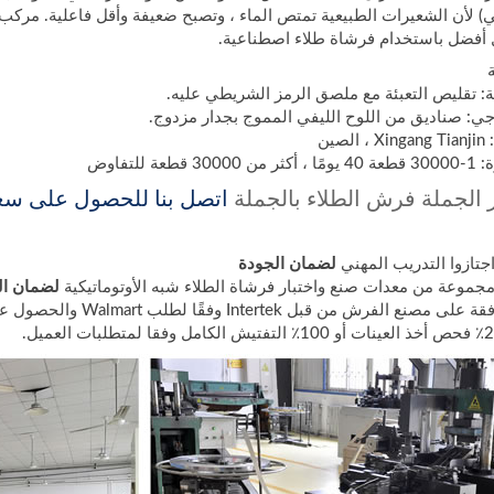
) لأن الشعيرات الطبيعية تمتص الماء ، وتصبح ضعيفة وأقل فاعلية. مركب 
 أفضل باستخدام فرشاة طلاء اصطناعية.
لية: تقليص التعبئة مع ملصق الرمز الشريطي عليه.
جي: صناديق من اللوح الليفي المموج بجدار مزدوج.
صين
عة للتفاوض
 الجملة فرش الطلاء بالجملة
اتصل بنا للحصول على سعر
لضمان الجودة
لضمان الم
ش من قبل Intertek وفقًا لطلب Walmart والحصول على شهادة WCA و SQP