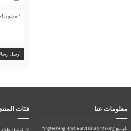
أرسل رسال
معلومات عنا
فئات المنت
باودينغ Yingtesheng Bristle and Brush Making
فرشاة طلاء ع