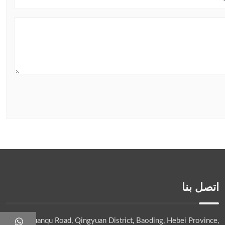
اتصل بنا
No.32 Yuanqu Road, Qingyuan District, Baoding, Hebei Province,