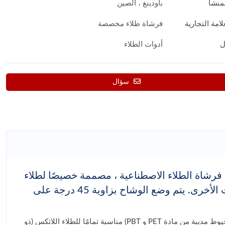
منشأ
باودينغ ، الصين
امة التجارية
فرشاة طلاء مخصصة
ل
أدوات الطلاء
سؤال
فرشاة الطلاء الاصطناعية ، مصممة خصيصًا لطلاء
المناطق التي يصعب الوصول إليها خلف الأنابيب والأثاث والتركيبات الأخرى. يتم وضع الوشاح بزاوية 45 درجة على
أدوات تزيين فرشاة طلاء الجدران عالية الالتصاق مصنوعة من البوليستر عالي الجودة (خيوط مدببة من مادة PET و PBT) مناسبة تمامًا للطلاء اللاتكس (ذو