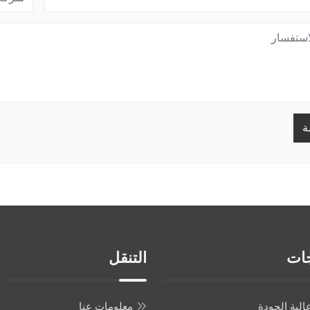
ة
جات
التنقل
الية الجودة
معلومات عنا