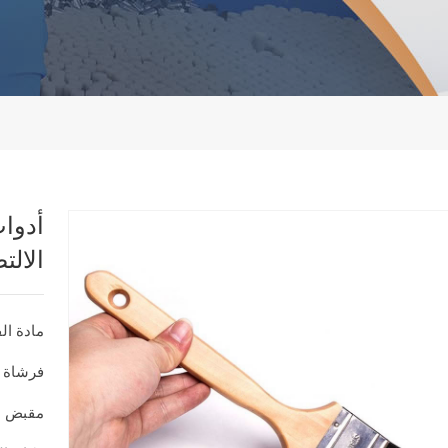
أدوات
الالت
مادة ال
فرشاة 
مقبض ا