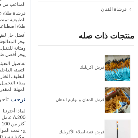
المتاعب من ط
فرشاة الفنان
الطبيعية تمتص
طلاء اصطناعي
منتجات ذات صله
أفضل حل لبقع 
توفر المعالجة
ومتانة للفتيل.
يوفر أفضل طرف
تفاصيل التعبئة
فرش اكريليك
التعبئة الداخ
التغليف الخار
ميناء التحميل: Xingang Tianjin ، ال
المهلة المقدرة: 1-30000 قطعة 40 يومًا ، أكثر من 30000 قط
نرحب
تاجر
فرش الدهان و لوازم الدهان
لماذا أخترتنا
A.200 عامل اجتازوا التدريب المهني
أكثر من 100 مجموعة من معدات صنع واختبار فرشاة الطلاء شبه الأوتوماتيكية
ج- تمت الموافقة على مصنع الفر
فرش فنية لطلاء الأكريليك
يمكننا تنفيذ 20٪ فحص أخذ العينات أو 100٪ التفتيش الكامل وفقا لمتطلبات العميل.