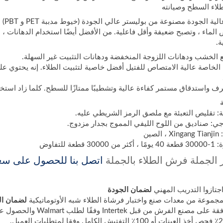
لاء السطح وصيانته
فرشا
 الماء ، وتصبح ضعيفة وأقل فاعلية. من الأفضل أيضًا استخدام الدهانات 
ة.
الخشب ودهانات اللزوجة المنخفضة ودهانات التثبيت غير السهلة.
 الخاصة عالية الامتصاص للفتيل أفضل خاصية لتثبيت الطلاء. إنه يحتوي عل
 واستدقاق مستمر كفاءة عالية وتشطيبًا ممتازًا للسطح. كلما زاد استخ
لية: تقليص التعبئة مع ملصق الرمز الشريطي عليه.
جي: صناديق من اللوح الليفي المموج بجدار مزدوج.
صين
عة للتفاوض
 الجملة فرش الطلاء بالجملة
اتصل بنا للحصول على سعر
لضمان الجودة
لضمان الم
ش من قبل Intertek وفقًا لطلب Walmart والحصول على شهادة WCA و SQP