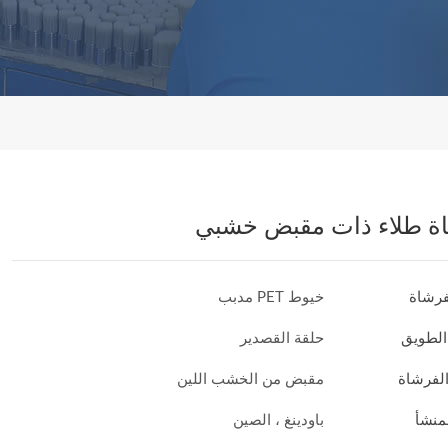
ة طلاء ذات مقبض خشبي
فرشاة
خيوط PET مدبب
الطويق
حلقة القصدير
لفرشاة
مقبض من الخشب اللين
منشأ
باودينغ ، الصين