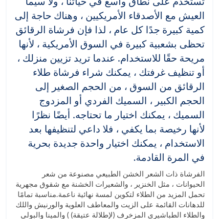
تستخدم على نطاق واسع في حياتنا ، ولا سيما
العيش مع الأصدقاء الأمريكيين ، وهناك حاجة إلى
كمية كبيرة جدًا كل عام ، لذا فإن فرشاة الرقائق
تحظى بشعبية كبيرة في السوق الأمريكية ، لأنها
مريحة حقًا للاستخدام. عندما تريد تزيين منزلك ،
أو تنظيف غرفتك ، يمكنك شراء فرشاة طلاء
الرقائق من السوق ، من الحجم الصغير إلى
الحجم الكبير ، السميك الفردي أو المزدوج
السميك ، يمكنك اختيار ما تحتاجه. أيضًا نظرًا
لأنها رخيصة بما يكفي ، فلا داعي لتنظيفها بعد
الاستخدام ، يمكنك اختيار واحدة جديدة بحرية
في المرة القادمة.
الفرشاة ذات الشعر الخشن الطبيعي مصنوعة من شعر
الحيوانات ، مثل الخنزير ، والشعيرات الخشنة مع شقوق مجهرية
تحمل المزيد من الطلاء لتكوين لمسة نهائية ناعمة.مناسبة تمامًا
للدهانات القائمة على الزيت والمعاطف العلوية والورنيش واللك
والطلاء الطباشيري المزخرف (لإطلالة عتيقة) ) والمينا والبولي