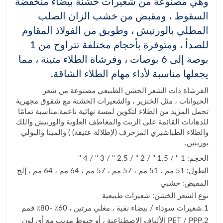
وهي مصنوعة من شعيرات خشنة بيضاء منخفضة
السقوط ، ومقبض من خشب الزان الصلب
المطلي بالورنيش ، وطويق من الفولاذ المقاوم
للصدأ ، ومتوفرة بأحجام مختلفة تتراوح من 1
بوصة إلى 6 بوصات ، وفرشاة الطلاء متينة ، مما
يجعلها مناسبة لأداء مهام الطلاء الشاقة.
الفرشاة ذات الشعر الخشن الطبيعي مصنوعة من شعر
الحيوانات ، مثل الخنزير ، والشعيرات الخشنة مع شقوق مجهرية
تحمل المزيد من الطلاء لتكوين لمسة نهائية ناعمة.مناسبة تمامًا
للدهانات القائمة على الزيت والمعاطف العلوية والورنيش واللك
والطلاء الطباشيري المزخرف (لإطلالة عتيقة) ) والمينا والبولي
يوريثين.
الحجم: 1 '' / 1.5 '' / 2 '' / 2.5 '' / 3 '' / 4 ''
الطول: 51 مم ، 51 مم ، 57 مم ، 57 مم ، 64 مم ، 64 مم ، إلخ
المقبض: خشبي
نوع الشعر الخشن: شعيرات طبيعية
1.شعيرات سوداء / بيضاء نقية ، مغلي مرتين ، 60٪ -80٪ قمم
2.PET / PPP الألياف الاصطناعية ، أو خيوط مدبب مع أي لون