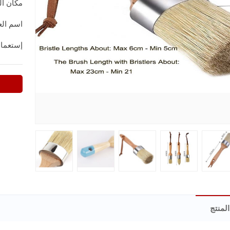
مكان ال
اسم العل
إستعما
لمنتج