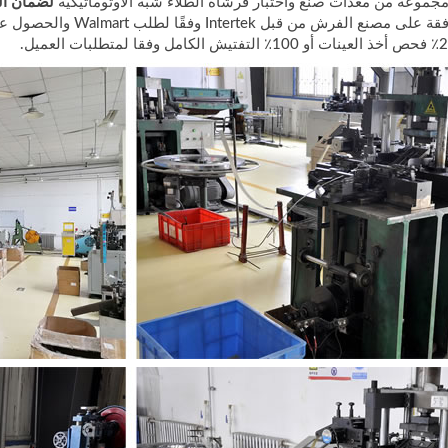
لضمان الم
ش من قبل Intertek وفقًا لطلب Walmart والحصول على شهادة WCA و SQP