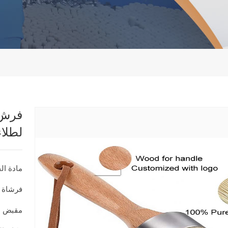
فرش 
لطلاء
مادة ال
فرشاة 
مقبض ا