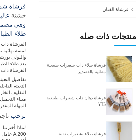
فرشاة شمع
فرشاة الفنان
خشنة
عالي
وهي مصممة
طلاء الطبا
منتجات ذات صله
الفرشاة ذات 
لمسة نهائية ن
والبولي يوريثي
يعد طلاء الطب
فرشاة طلاء ذات شعيرات طبيعية
الفرشاة ذات ال
مطلية بالقصدير
تفاصيل التعبئة
التعبئة الداخ
التغليف الخار
فرشاة دهان ذات شعيرات طبيعية
ميناء التحميل: Xingang Tianjin ، ال
YTS
المهلة المقدرة: 1-30000 قطعة 40 يومًا ، أكثر من 30000 قط
نرحب
تاجر
لماذا أخترتنا
فرشاة طلاء بشعيرات نقية
A.200 عامل اجتازوا التدريب المهني