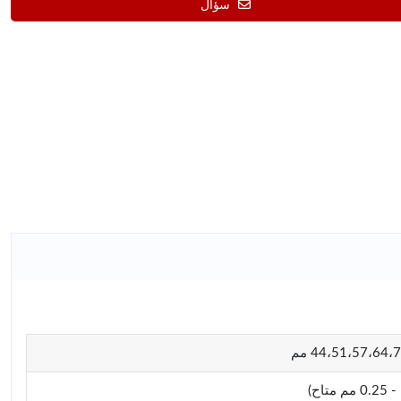
سؤال
44،51،57،64 مم