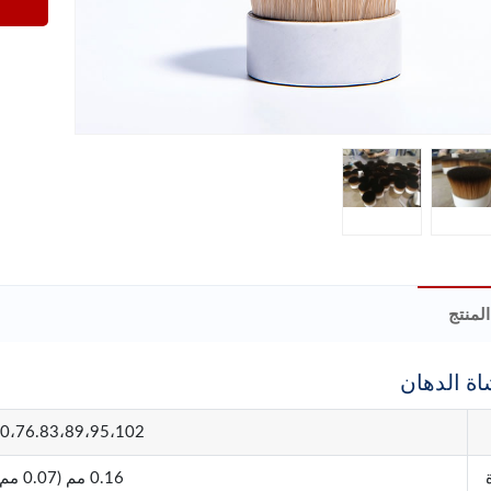
لمنتج
ة الدهان
،70،76.83،89،95،102
0.16 مم (0.07 مم - 0.25 مم متاح)