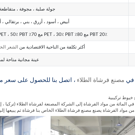
جولة صلبة ، مجوفة ، متقاطعة 
أبيض ، أسود ، أزرق ، بني ، برتقالي ، 
20٪ PBT مع 80٪ PET ، 30٪ PBT مع 70٪ PET ، 50٪ PBT مع 50٪ PET ، 100٪ PBT أو Customed بناءً على العينة
أكثر تكلفة من الناحية الاقتصادية من
الشعر الخ
عينة مجانية متاحة لم
 في
مصنع فرشاة الطلاء
، اتصل بنا للحصول على سعر ما