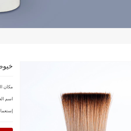
خيوط
مكان ال
اسم العل
إستعما