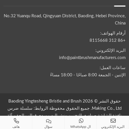
No.32 Yuanqu Road, Qingyuan District, Baoding, Hebei Province,
China
أرقام الهواتف:
+86 312 8115668
البريد الإلكتروني:
info@paintbrushmanufacturers.com
ساعات العمل:
الإثنين - الجمعة 8:00 صباحًا - 18:00 مساءً
حقوق النشر © 2026 Baoding Yingtesheng Bristle and Brush
Making Co., Ltd. جميع الحقوق محفوظة الروابط:
سلسلة ضرس
نافذة الشاشة
صناديق التخزين
ونش اليد
موردي قوالب الحقن
آلة
تغليف أكياس الشاي الهرم
البريد الإلكتروني
ال WhatsApp
سؤال
هاتف