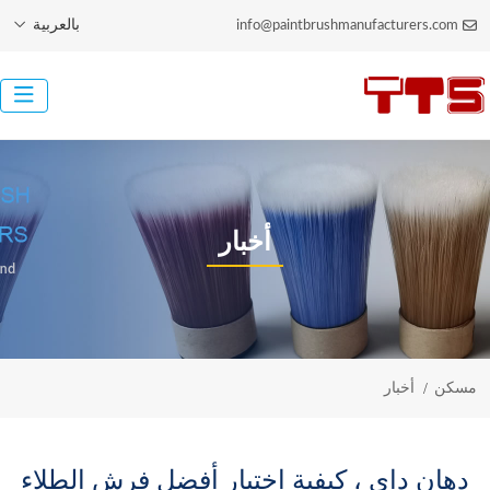
بالعربية
info@paintbrushmanufacturers.com
أخبار
مسكن
أخبار
دهان داي ، كيفية اختيار أفضل فرش الطلاء