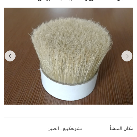
مكان المنشأ
تشونغكينغ ، الصين