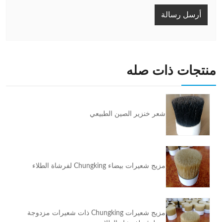
أرسل رسالة
منتجات ذات صله
شعر خنزير الصين الطبيعي
مزيج شعيرات بيضاء Chungking لفرشاة الطلاء
مزيج شعيرات Chungking ذات شعيرات مزدوجة