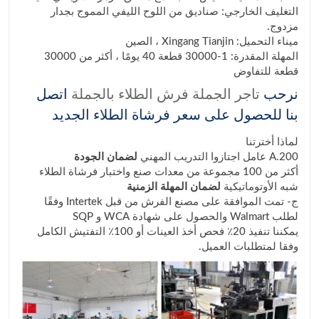
التغليف الخارجي: صناديق من اللوح الليفي المموج بجدار
مزدوج.
ميناء التحميل: Xingang Tianjin ، الصين
المهلة المقدرة: 1-30000 قطعة 40 يومًا ، أكثر من 30000
قطعة للتفاوض
نرحب
تاجر الجملة فرش الطلاء بالجملة
اتصل
بنا للحصول على سعر فرشاة الطلاء الجديد
لماذا أخترتنا
A.200 عامل اجتازوا التدريب المهني
لضمان الجودة
أكثر من 100 مجموعة من معدات صنع واختبار فرشاة الطلاء
شبه الأوتوماتيكية
لضمان المهلة الزمنية
ج- تمت الموافقة على مصنع الفرش من قبل Intertek وفقًا
لطلب Walmart والحصول على شهادة WCA و SQP
يمكننا تنفيذ 20٪ فحص أخذ العينات أو 100٪ التفتيش الكامل
وفقا لمتطلبات العميل.