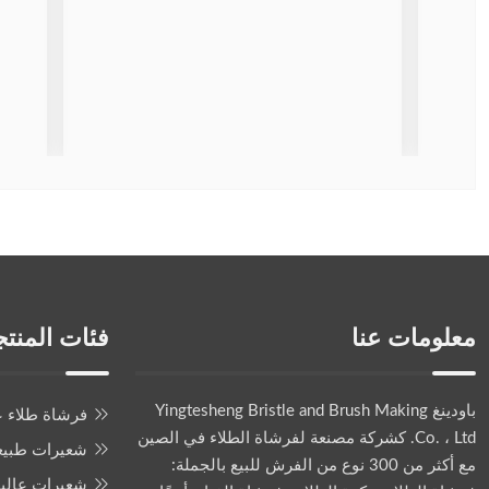
معلومات عنا
فئات المنت
باودينغ Yingtesheng Bristle and Brush Making
فرشاة طلاء ع
Co. ، Ltd.
كشركة مصنعة لفرشاة الطلاء في الصين
شعيرات طبيع
مع أكثر من 300 نوع من الفرش للبيع بالجملة:
شعيرات عالية 