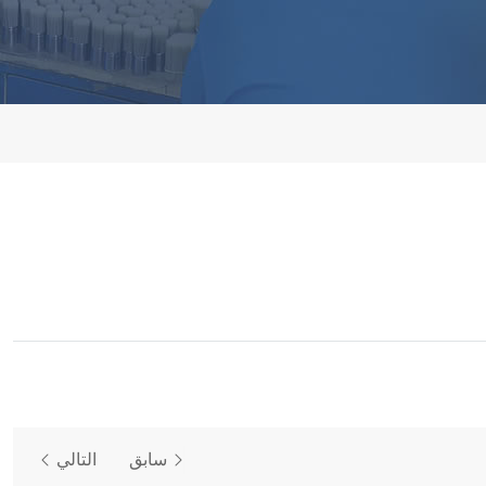
سابق
التالي